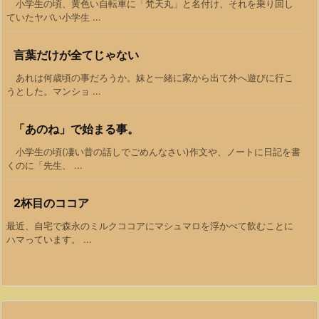
小学生の頃、黄色い自転車に「梵天丸」と名付け、それを乗り回し
ていたヤバい小学生 ...
言葉だけが全てじゃない
あれは何歳頃の事だろうか。妹と一緒に家から出て外へ遊びに行こ
うとした。マンショ ...
「あのね」で始まる事。
小学生の頃(凄い昔の話しでごめんなさい)作文や、ノートに日記を書
くのに「先生、 ...
2杯目のココア
最近、自宅で森永のミルクココアにマシュマロを浮かべて飲むことに
ハマっています。 ...