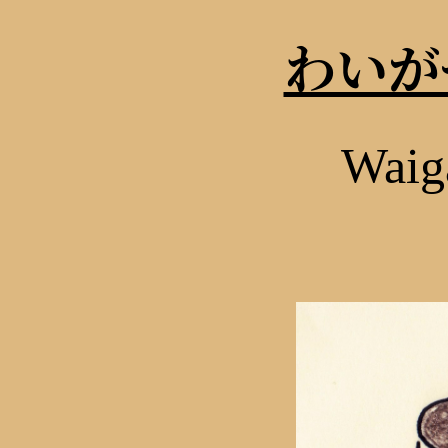
わいが
Waig