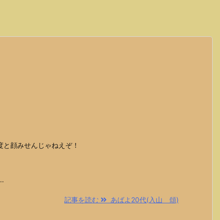
度と顔みせんじゃねえぞ！
。
.
記事を読む
あばよ20代(入山 頌)