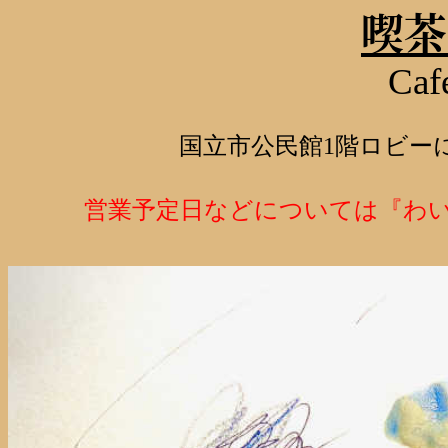
喫茶
Caf
国立市公民館
1
階ロビー
営業予定日などについては『わ